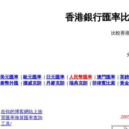
香港銀行匯率比
比較香
美元匯率
|
歐元匯率
|
日元匯率
|
人民幣匯率
|
澳門匯率
|
英鎊
泰幣外匯
|
挪威克朗
|
丹麥克朗
|
瑞典克朗
|
菲律賓比索
|
黃金
在你的博客網站上放
2005
置匯率換算匯率查詢
工具!