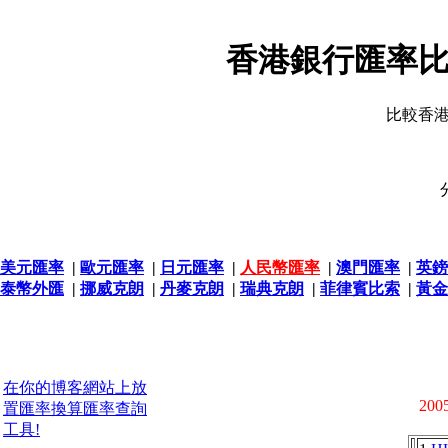
香港銀行匯率比
比較香
美元匯率
|
歐元匯率
|
日元匯率
|
人民幣匯率
|
澳門匯率
|
英鎊
泰幣外匯
|
挪威克朗
|
丹麥克朗
|
瑞典克朗
|
菲律賓比索
|
黃金
在你的博客網站上放
2005
置匯率換算匯率查詢
工具!