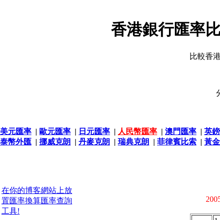
香港銀行匯率比
比較香
美元匯率
|
歐元匯率
|
日元匯率
|
人民幣匯率
|
澳門匯率
|
英鎊
泰幣外匯
|
挪威克朗
|
丹麥克朗
|
瑞典克朗
|
菲律賓比索
|
黃金
在你的博客網站上放
2005
置匯率換算匯率查詢
工具!