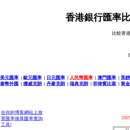
香港銀行匯率比
比較香
美元匯率
|
歐元匯率
|
日元匯率
|
人民幣匯率
|
澳門匯率
|
英鎊
泰幣外匯
|
挪威克朗
|
丹麥克朗
|
瑞典克朗
|
菲律賓比索
|
黃金
在你的博客網站上放
2005
置匯率換算匯率查詢
工具!