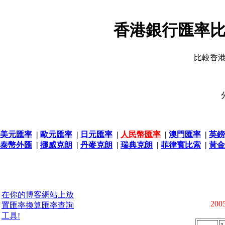
香港銀行匯率比
比較香
美元匯率
|
歐元匯率
|
日元匯率
|
人民幣匯率
|
澳門匯率
|
英鎊
泰幣外匯
|
挪威克朗
|
丹麥克朗
|
瑞典克朗
|
菲律賓比索
|
黃金
在你的博客網站上放
2005
置匯率換算匯率查詢
工具!