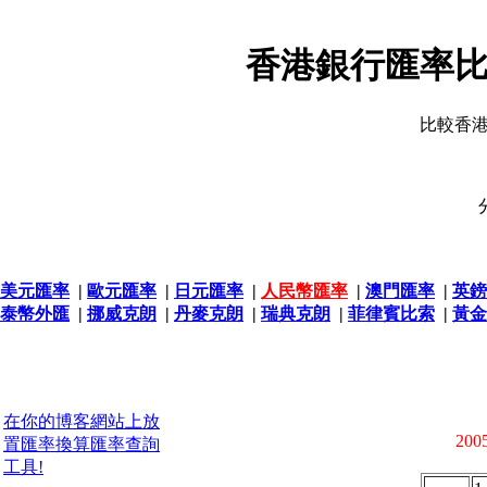
香港銀行匯率比
比較香
美元匯率
|
歐元匯率
|
日元匯率
|
人民幣匯率
|
澳門匯率
|
英鎊
泰幣外匯
|
挪威克朗
|
丹麥克朗
|
瑞典克朗
|
菲律賓比索
|
黃金
在你的博客網站上放
2005
置匯率換算匯率查詢
工具!