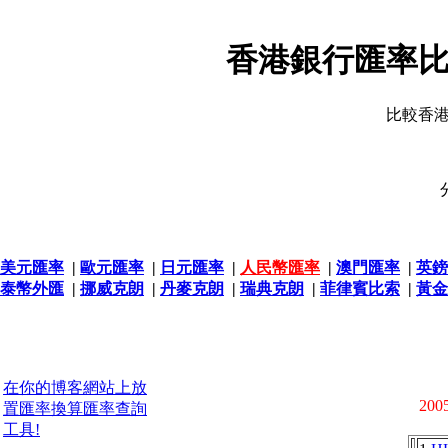
香港銀行匯率比
比較香
美元匯率
|
歐元匯率
|
日元匯率
|
人民幣匯率
|
澳門匯率
|
英鎊
泰幣外匯
|
挪威克朗
|
丹麥克朗
|
瑞典克朗
|
菲律賓比索
|
黃金
在你的博客網站上放
2005
置匯率換算匯率查詢
工具!