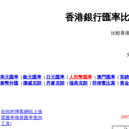
香港銀行匯率比
比較香
美元匯率
|
歐元匯率
|
日元匯率
|
人民幣匯率
|
澳門匯率
|
英鎊
泰幣外匯
|
挪威克朗
|
丹麥克朗
|
瑞典克朗
|
菲律賓比索
|
黃金
在你的博客網站上放
2005
置匯率換算匯率查詢
工具!