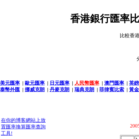
香港銀行匯率比
比較香
美元匯率
|
歐元匯率
|
日元匯率
|
人民幣匯率
|
澳門匯率
|
英鎊
泰幣外匯
|
挪威克朗
|
丹麥克朗
|
瑞典克朗
|
菲律賓比索
|
黃金
在你的博客網站上放
2005
置匯率換算匯率查詢
工具!