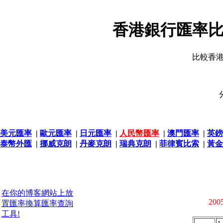
香港銀行匯率比
比較香
美元匯率
|
歐元匯率
|
日元匯率
|
人民幣匯率
|
澳門匯率
|
英鎊
泰幣外匯
|
挪威克朗
|
丹麥克朗
|
瑞典克朗
|
菲律賓比索
|
黃金
在你的博客網站上放
2005
置匯率換算匯率查詢
工具!