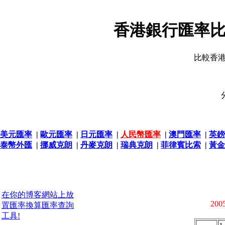
香港銀行匯率比
比較香
美元匯率
|
歐元匯率
|
日元匯率
|
人民幣匯率
|
澳門匯率
|
英鎊
泰幣外匯
|
挪威克朗
|
丹麥克朗
|
瑞典克朗
|
菲律賓比索
|
黃金
在你的博客網站上放
2005
置匯率換算匯率查詢
工具!