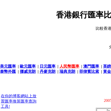
香港銀行匯率比
比較香
美元匯率
|
歐元匯率
|
日元匯率
|
人民幣匯率
|
澳門匯率
|
英鎊
泰幣外匯
|
挪威克朗
|
丹麥克朗
|
瑞典克朗
|
菲律賓比索
|
黃金
在你的博客網站上放
2005
置匯率換算匯率查詢
工具!