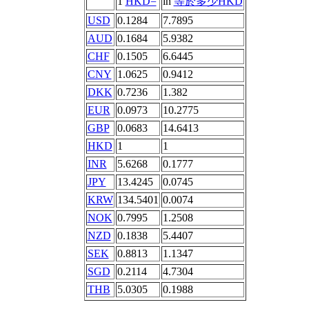
1
HKD=
in
等於多少HKD
USD
0.1284
7.7895
AUD
0.1684
5.9382
CHF
0.1505
6.6445
CNY
1.0625
0.9412
DKK
0.7236
1.382
EUR
0.0973
10.2775
GBP
0.0683
14.6413
HKD
1
1
INR
5.6268
0.1777
JPY
13.4245
0.0745
KRW
134.5401
0.0074
NOK
0.7995
1.2508
NZD
0.1838
5.4407
SEK
0.8813
1.1347
SGD
0.2114
4.7304
THB
5.0305
0.1988