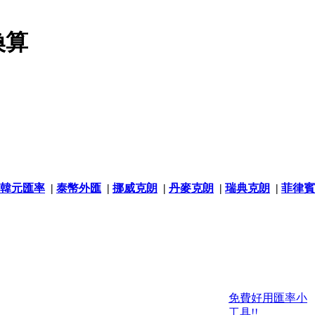
換算
韓元匯率
|
泰幣外匯
|
挪威克朗
|
丹麥克朗
|
瑞典克朗
|
菲律賓
免費好用匯率小
工具!!