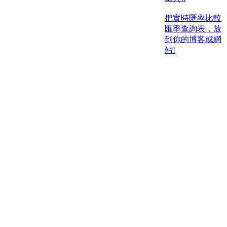
把實時匯率比較
匯率查詢表，放
到你的博客或網
站!