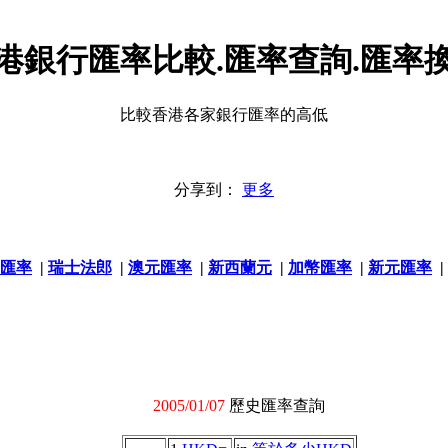
港銀行匯率比較.匯率查詢.匯率
比較香港各家銀行匯率的高低
分享到：
更多
匯率
|
瑞士法郎
|
澳元匯率
|
新西蘭元
|
加幣匯率
|
新元匯率
|
2005/01/07
歷史匯率查詢