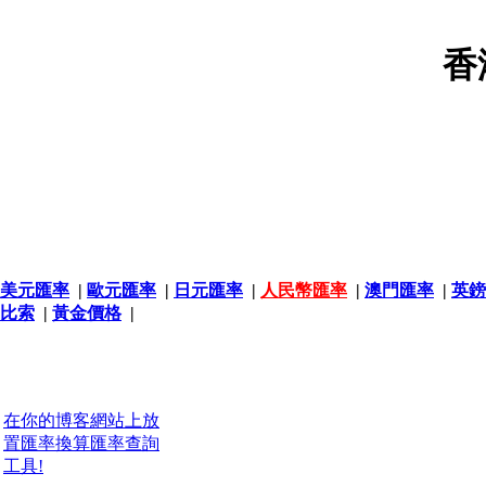
香
美元匯率
|
歐元匯率
|
日元匯率
|
人民幣匯率
|
澳門匯率
|
英鎊
比索
|
黃金價格
|
在你的博客網站上放
置匯率換算匯率查詢
工具!