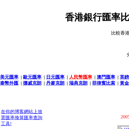
香港銀行匯率比
比較香
美元匯率
|
歐元匯率
|
日元匯率
|
人民幣匯率
|
澳門匯率
|
英鎊
泰幣外匯
|
挪威克朗
|
丹麥克朗
|
瑞典克朗
|
菲律賓比索
|
黃金
在你的博客網站上放
2005
置匯率換算匯率查詢
工具!