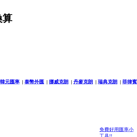
換算
韓元匯率
|
泰幣外匯
|
挪威克朗
|
丹麥克朗
|
瑞典克朗
|
菲律賓
免費好用匯率小
工具!!