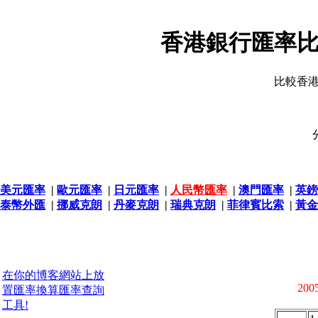
香港銀行匯率比
比較香
美元匯率
|
歐元匯率
|
日元匯率
|
人民幣匯率
|
澳門匯率
|
英鎊
泰幣外匯
|
挪威克朗
|
丹麥克朗
|
瑞典克朗
|
菲律賓比索
|
黃金
在你的博客網站上放
2005
置匯率換算匯率查詢
工具!