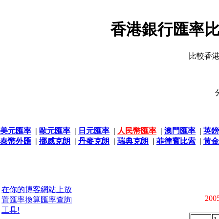
香港銀行匯率比
比較香
美元匯率
|
歐元匯率
|
日元匯率
|
人民幣匯率
|
澳門匯率
|
英鎊
泰幣外匯
|
挪威克朗
|
丹麥克朗
|
瑞典克朗
|
菲律賓比索
|
黃金
在你的博客網站上放
2005
置匯率換算匯率查詢
工具!