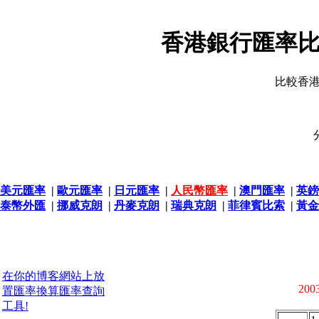
香港銀行匯率比
比較香
美元匯率
|
歐元匯率
|
日元匯率
|
人民幣匯率
|
澳門匯率
|
英鎊
泰幣外匯
|
挪威克朗
|
丹麥克朗
|
瑞典克朗
|
菲律賓比索
|
黃金
在你的博客網站上放
2003
置匯率換算匯率查詢
工具!