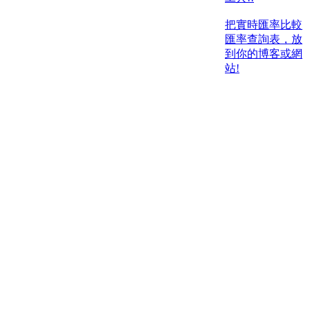
把實時匯率比較
匯率查詢表，放
到你的博客或網
站!