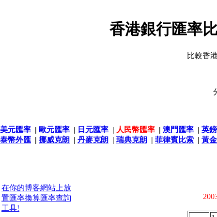
香港銀行匯率比
比較香
美元匯率
|
歐元匯率
|
日元匯率
|
人民幣匯率
|
澳門匯率
|
英鎊
泰幣外匯
|
挪威克朗
|
丹麥克朗
|
瑞典克朗
|
菲律賓比索
|
黃金
在你的博客網站上放
2003
置匯率換算匯率查詢
工具!