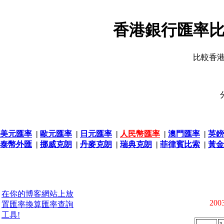
香港銀行匯率比
比較香
美元匯率
|
歐元匯率
|
日元匯率
|
人民幣匯率
|
澳門匯率
|
英鎊
泰幣外匯
|
挪威克朗
|
丹麥克朗
|
瑞典克朗
|
菲律賓比索
|
黃金
在你的博客網站上放
2003
置匯率換算匯率查詢
工具!