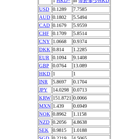
1
HKD=
in
等於多少HKD
USD
0.1289
7.7585
AUD
0.1802
5.5494
CAD
0.1679
5.9559
CHF
0.1709
5.8514
CNY
1.0668
0.9374
DKK
0.814
1.2285
EUR
0.1094
9.1408
GBP
0.0764
13.089
HKD
1
1
INR
5.8697
0.1704
JPY
14.0298
0.0713
KRW
151.8721
0.0066
MXN
1.439
0.6949
NOK
0.8962
1.1158
NZD
0.2056
4.8638
SEK
0.9815
1.0188
SGD
0.2219
4.5065