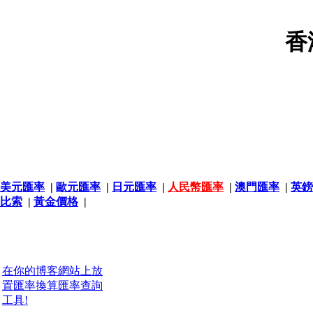
香
美元匯率
|
歐元匯率
|
日元匯率
|
人民幣匯率
|
澳門匯率
|
英鎊
比索
|
黃金價格
|
在你的博客網站上放
置匯率換算匯率查詢
工具!