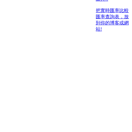
把實時匯率比較
匯率查詢表，放
到你的博客或網
站!