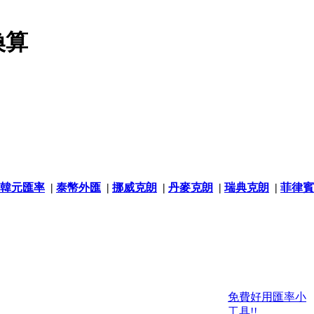
換算
韓元匯率
|
泰幣外匯
|
挪威克朗
|
丹麥克朗
|
瑞典克朗
|
菲律賓
免費好用匯率小
工具!!