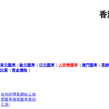
香
美元匯率
|
歐元匯率
|
日元匯率
|
人民幣匯率
|
澳門匯率
|
英鎊
比索
|
黃金價格
|
在你的博客網站上放
置匯率換算匯率查詢
工具!