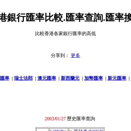
港銀行匯率比較.匯率查詢.匯率
比較香港各家銀行匯率的高低
分享到：
更多
匯率
|
瑞士法郎
|
澳元匯率
|
新西蘭元
|
加幣匯率
|
新元匯率
|
2003/01/27
歷史匯率查詢