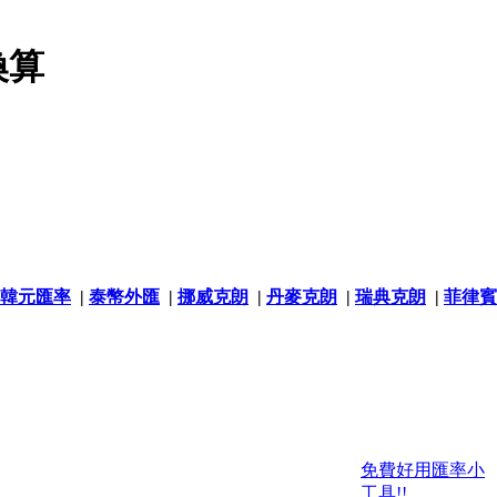
換算
韓元匯率
|
泰幣外匯
|
挪威克朗
|
丹麥克朗
|
瑞典克朗
|
菲律賓
免費好用匯率小
工具!!