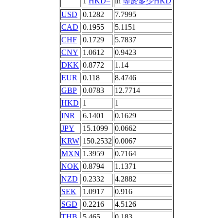
1
HKD=
in
等於多少HKD
USD
0.1282
7.7995
CAD
0.1955
5.1151
CHF
0.1729
5.7837
CNY
1.0612
0.9423
DKK
0.8772
1.14
EUR
0.118
8.4746
GBP
0.0783
12.7714
HKD
1
1
INR
6.1401
0.1629
JPY
15.1099
0.0662
KRW
150.2532
0.0067
MXN
1.3959
0.7164
NOK
0.8794
1.1371
NZD
0.2332
4.2882
SEK
1.0917
0.916
SGD
0.2216
4.5126
THB
5.465
0.183