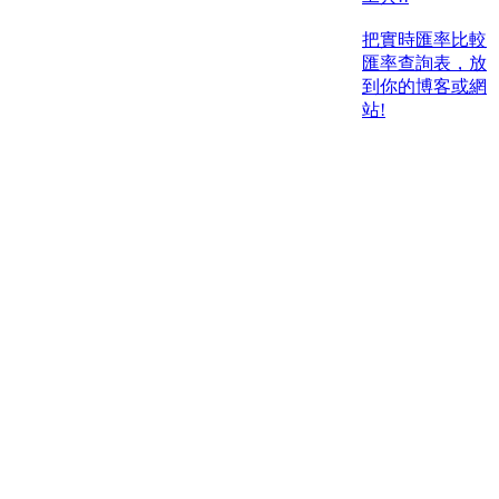
把實時匯率比較
匯率查詢表，放
到你的博客或網
站!