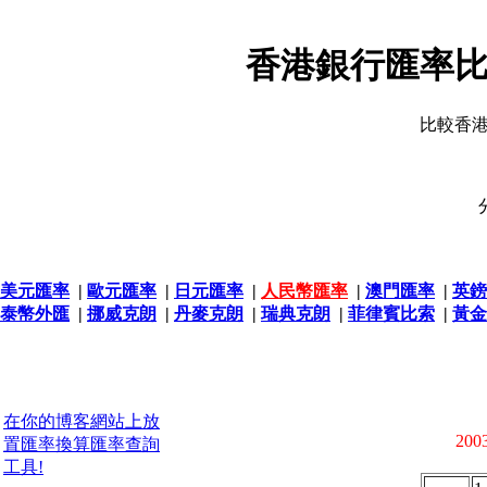
香港銀行匯率比
比較香
美元匯率
|
歐元匯率
|
日元匯率
|
人民幣匯率
|
澳門匯率
|
英鎊
泰幣外匯
|
挪威克朗
|
丹麥克朗
|
瑞典克朗
|
菲律賓比索
|
黃金
在你的博客網站上放
2003
置匯率換算匯率查詢
工具!