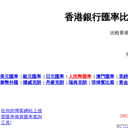
香港銀行匯率比
比較香
美元匯率
|
歐元匯率
|
日元匯率
|
人民幣匯率
|
澳門匯率
|
英鎊
泰幣外匯
|
挪威克朗
|
丹麥克朗
|
瑞典克朗
|
菲律賓比索
|
黃金
在你的博客網站上放
2003
置匯率換算匯率查詢
工具!