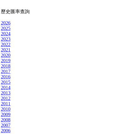
歷史匯率查詢
2026
2025
2024
2023
2022
2021
2020
2019
2018
2017
2016
2015
2014
2013
2012
2011
2010
2009
2008
2007
2006