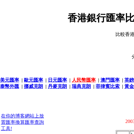
香港銀行匯率比
比較香
美元匯率
|
歐元匯率
|
日元匯率
|
人民幣匯率
|
澳門匯率
|
英鎊
泰幣外匯
|
挪威克朗
|
丹麥克朗
|
瑞典克朗
|
菲律賓比索
|
黃金
在你的博客網站上放
2003
置匯率換算匯率查詢
工具!