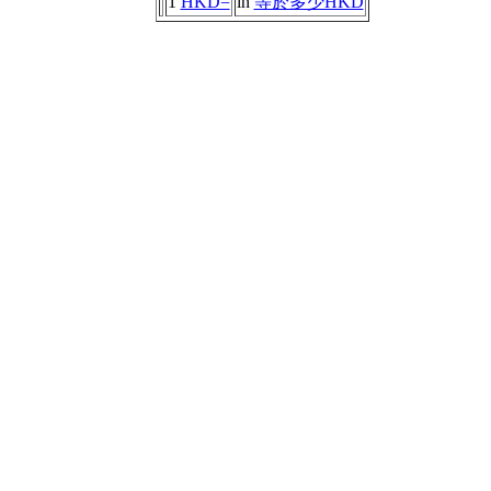
1
HKD=
in
等於多少HKD