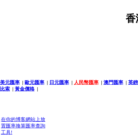
香
美元匯率
|
歐元匯率
|
日元匯率
|
人民幣匯率
|
澳門匯率
|
英鎊
比索
|
黃金價格
|
在你的博客網站上放
置匯率換算匯率查詢
工具!