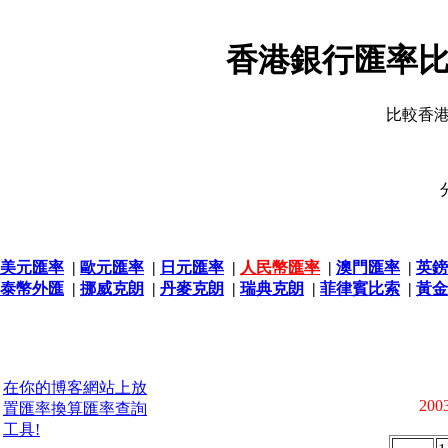
香港銀行匯率比
比較香
美元匯率
|
歐元匯率
|
日元匯率
|
人民幣匯率
|
澳門匯率
|
英鎊
泰幣外匯
|
挪威克朗
|
丹麥克朗
|
瑞典克朗
|
菲律賓比索
|
黃金
在你的博客網站上放
2003
置匯率換算匯率查詢
工具!