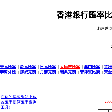
香港銀行匯率比
比較香
美元匯率
|
歐元匯率
|
日元匯率
|
人民幣匯率
|
澳門匯率
|
英鎊
泰幣外匯
|
挪威克朗
|
丹麥克朗
|
瑞典克朗
|
菲律賓比索
|
黃金
在你的博客網站上放
2003
置匯率換算匯率查詢
工具!