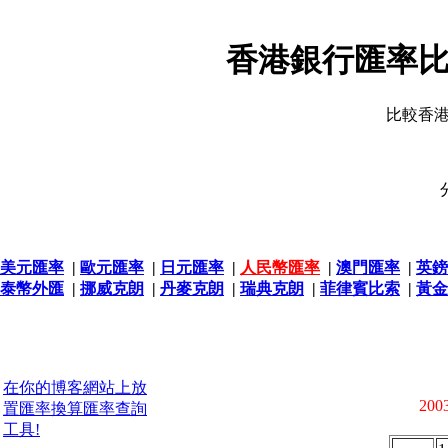
香港銀行匯率比
比較香
美元匯率
|
歐元匯率
|
日元匯率
|
人民幣匯率
|
澳門匯率
|
英鎊
泰幣外匯
|
挪威克朗
|
丹麥克朗
|
瑞典克朗
|
菲律賓比索
|
黃金
在你的博客網站上放
2003
置匯率換算匯率查詢
工具!