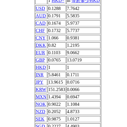
1
HKD=
in
等於多少HKD
USD
0.1288
7.7642
AUD
0.1791
5.5835
CAD
0.1674
5.9737
CHF
0.1732
5.7737
CNY
1.066
0.9381
DKK
0.82
1.2195
EUR
0.1103
9.0662
GBP
0.0765
13.0719
HKD
1
1
INR
5.8461
0.1711
JPY
13.9615
0.0716
KRW
151.2583
0.0066
MXN
1.4394
0.6947
NOK
0.9022
1.1084
NZD
0.2052
4.8733
SEK
0.9875
1.0127
SGD
0.2227
4.4903