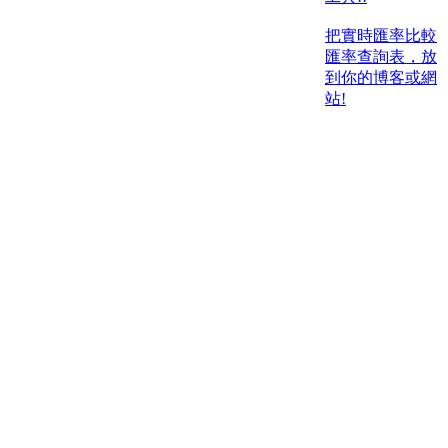
把實時匯率比較
匯率查詢表，放
到你的博客或網
站!