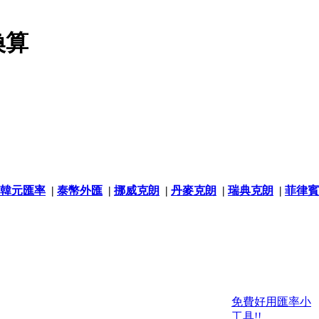
換算
韓元匯率
|
泰幣外匯
|
挪威克朗
|
丹麥克朗
|
瑞典克朗
|
菲律賓
免費好用匯率小
工具!!