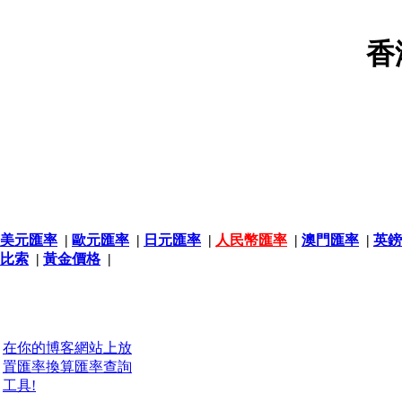
香
美元匯率
|
歐元匯率
|
日元匯率
|
人民幣匯率
|
澳門匯率
|
英鎊
比索
|
黃金價格
|
在你的博客網站上放
置匯率換算匯率查詢
工具!