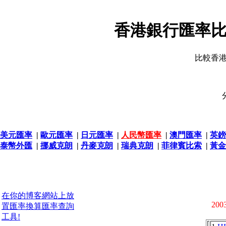
香港銀行匯率比
比較香
美元匯率
|
歐元匯率
|
日元匯率
|
人民幣匯率
|
澳門匯率
|
英鎊
泰幣外匯
|
挪威克朗
|
丹麥克朗
|
瑞典克朗
|
菲律賓比索
|
黃金
在你的博客網站上放
2003
置匯率換算匯率查詢
工具!