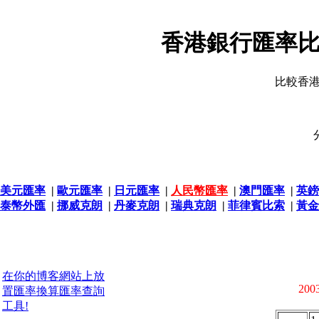
香港銀行匯率比
比較香
美元匯率
|
歐元匯率
|
日元匯率
|
人民幣匯率
|
澳門匯率
|
英鎊
泰幣外匯
|
挪威克朗
|
丹麥克朗
|
瑞典克朗
|
菲律賓比索
|
黃金
在你的博客網站上放
2003
置匯率換算匯率查詢
工具!