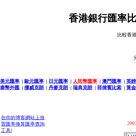
香港銀行匯率比
比較香
美元匯率
|
歐元匯率
|
日元匯率
|
人民幣匯率
|
澳門匯率
|
英鎊
泰幣外匯
|
挪威克朗
|
丹麥克朗
|
瑞典克朗
|
菲律賓比索
|
黃金
在你的博客網站上放
2003
置匯率換算匯率查詢
工具!