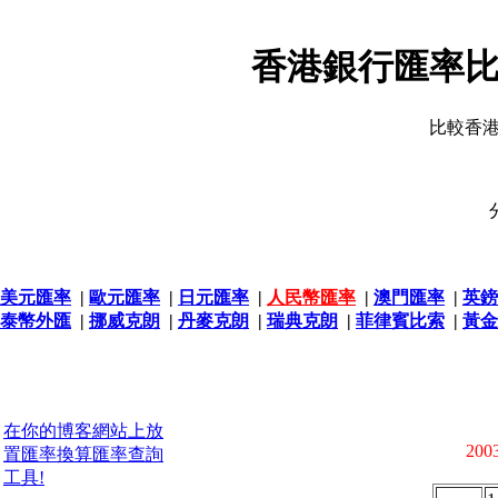
香港銀行匯率比
比較香
美元匯率
|
歐元匯率
|
日元匯率
|
人民幣匯率
|
澳門匯率
|
英鎊
泰幣外匯
|
挪威克朗
|
丹麥克朗
|
瑞典克朗
|
菲律賓比索
|
黃金
在你的博客網站上放
2003
置匯率換算匯率查詢
工具!