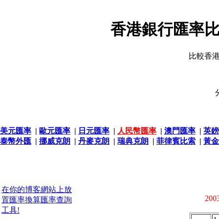
香港銀行匯率比
比較香
美元匯率
|
歐元匯率
|
日元匯率
|
人民幣匯率
|
澳門匯率
|
英鎊
泰幣外匯
|
挪威克朗
|
丹麥克朗
|
瑞典克朗
|
菲律賓比索
|
黃金
在你的博客網站上放
2003
置匯率換算匯率查詢
工具!