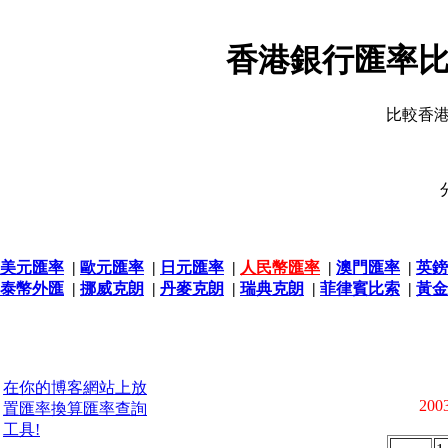
香港銀行匯率比
比較香
美元匯率
|
歐元匯率
|
日元匯率
|
人民幣匯率
|
澳門匯率
|
英鎊
泰幣外匯
|
挪威克朗
|
丹麥克朗
|
瑞典克朗
|
菲律賓比索
|
黃金
在你的博客網站上放
2003
置匯率換算匯率查詢
工具!