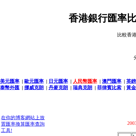
香港銀行匯率比
比較香
美元匯率
|
歐元匯率
|
日元匯率
|
人民幣匯率
|
澳門匯率
|
英鎊
泰幣外匯
|
挪威克朗
|
丹麥克朗
|
瑞典克朗
|
菲律賓比索
|
黃金
在你的博客網站上放
2003
置匯率換算匯率查詢
工具!