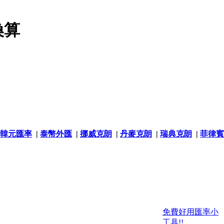
換算
韓元匯率
|
泰幣外匯
|
挪威克朗
|
丹麥克朗
|
瑞典克朗
|
菲律賓
免費好用匯率小
工具!!