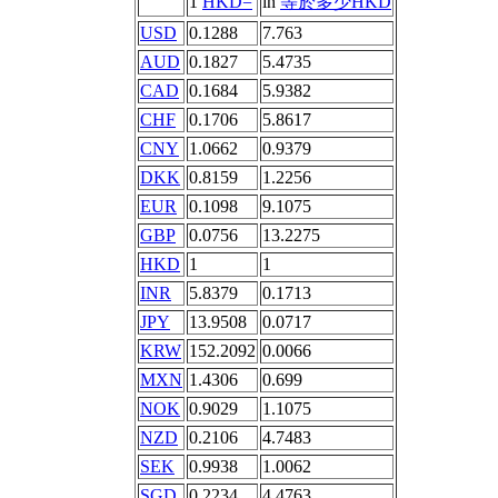
1
HKD=
in
等於多少HKD
USD
0.1288
7.763
AUD
0.1827
5.4735
CAD
0.1684
5.9382
CHF
0.1706
5.8617
CNY
1.0662
0.9379
DKK
0.8159
1.2256
EUR
0.1098
9.1075
GBP
0.0756
13.2275
HKD
1
1
INR
5.8379
0.1713
JPY
13.9508
0.0717
KRW
152.2092
0.0066
MXN
1.4306
0.699
NOK
0.9029
1.1075
NZD
0.2106
4.7483
SEK
0.9938
1.0062
SGD
0.2234
4.4763