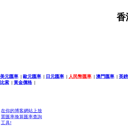
香
美元匯率
|
歐元匯率
|
日元匯率
|
人民幣匯率
|
澳門匯率
|
英鎊
比索
|
黃金價格
|
在你的博客網站上放
置匯率換算匯率查詢
工具!