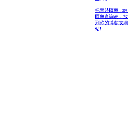
把實時匯率比較
匯率查詢表，放
到你的博客或網
站!