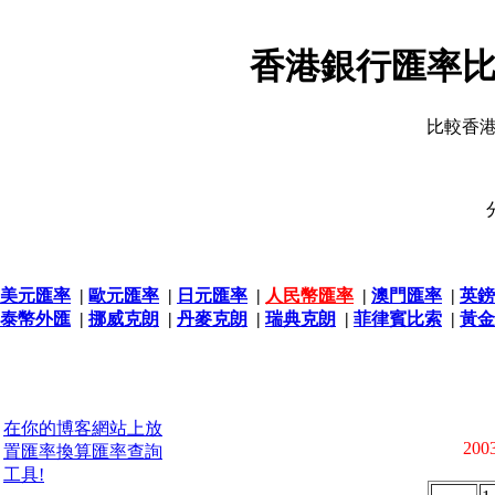
香港銀行匯率比
比較香
美元匯率
|
歐元匯率
|
日元匯率
|
人民幣匯率
|
澳門匯率
|
英鎊
泰幣外匯
|
挪威克朗
|
丹麥克朗
|
瑞典克朗
|
菲律賓比索
|
黃金
在你的博客網站上放
2003
置匯率換算匯率查詢
工具!