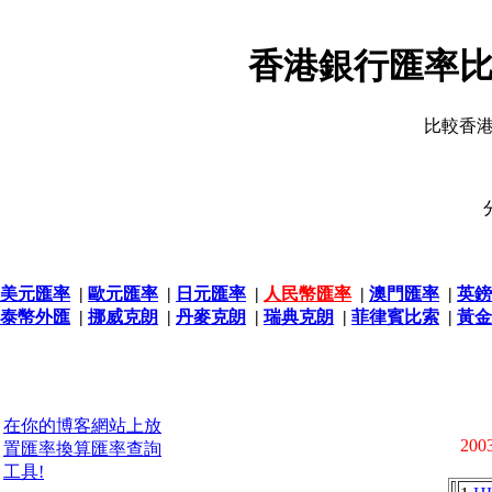
香港銀行匯率比
比較香
美元匯率
|
歐元匯率
|
日元匯率
|
人民幣匯率
|
澳門匯率
|
英鎊
泰幣外匯
|
挪威克朗
|
丹麥克朗
|
瑞典克朗
|
菲律賓比索
|
黃金
在你的博客網站上放
2003
置匯率換算匯率查詢
工具!