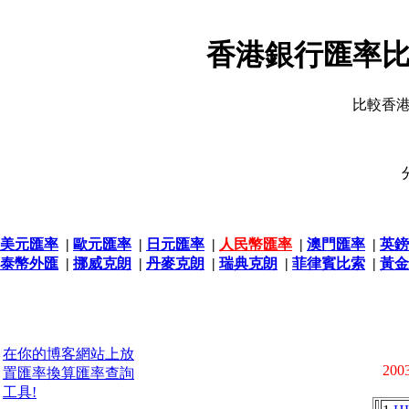
香港銀行匯率比
比較香
美元匯率
|
歐元匯率
|
日元匯率
|
人民幣匯率
|
澳門匯率
|
英鎊
泰幣外匯
|
挪威克朗
|
丹麥克朗
|
瑞典克朗
|
菲律賓比索
|
黃金
在你的博客網站上放
2003
置匯率換算匯率查詢
工具!