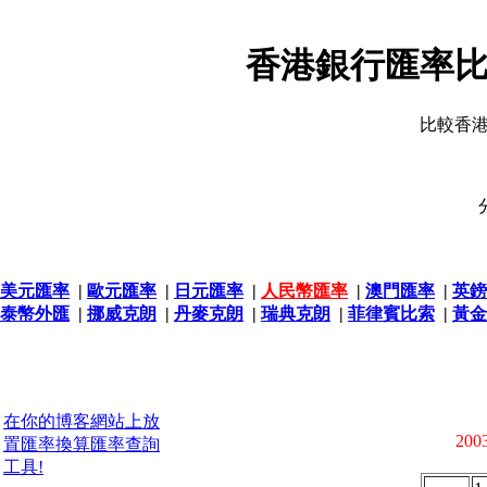
香港銀行匯率比
比較香
美元匯率
|
歐元匯率
|
日元匯率
|
人民幣匯率
|
澳門匯率
|
英鎊
泰幣外匯
|
挪威克朗
|
丹麥克朗
|
瑞典克朗
|
菲律賓比索
|
黃金
在你的博客網站上放
2003
置匯率換算匯率查詢
工具!