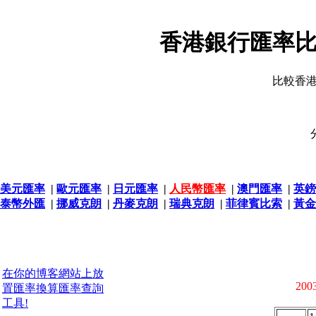
香港銀行匯率比
比較香
美元匯率
|
歐元匯率
|
日元匯率
|
人民幣匯率
|
澳門匯率
|
英鎊
泰幣外匯
|
挪威克朗
|
丹麥克朗
|
瑞典克朗
|
菲律賓比索
|
黃金
在你的博客網站上放
2003
置匯率換算匯率查詢
工具!