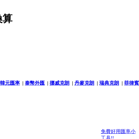
換算
韓元匯率
|
泰幣外匯
|
挪威克朗
|
丹麥克朗
|
瑞典克朗
|
菲律賓
免費好用匯率小
工具!!