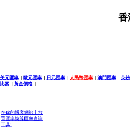
香
美元匯率
|
歐元匯率
|
日元匯率
|
人民幣匯率
|
澳門匯率
|
英鎊
比索
|
黃金價格
|
在你的博客網站上放
置匯率換算匯率查詢
工具!