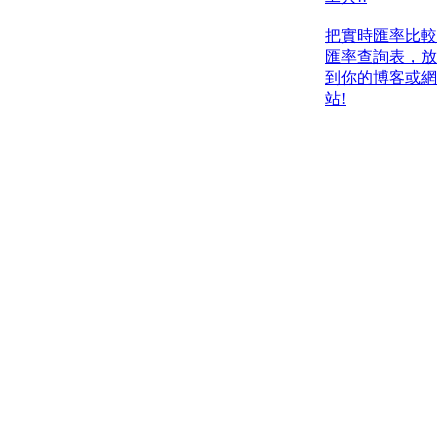
把實時匯率比較
匯率查詢表，放
到你的博客或網
站!