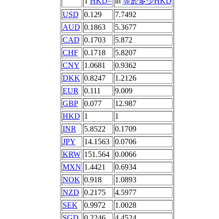
1
HKD=
in
等於多少HKD
USD
0.129
7.7492
AUD
0.1863
5.3677
CAD
0.1703
5.872
CHF
0.1718
5.8207
CNY
1.0681
0.9362
DKK
0.8247
1.2126
EUR
0.111
9.009
GBP
0.077
12.987
HKD
1
1
INR
5.8522
0.1709
JPY
14.1563
0.0706
KRW
151.564
0.0066
MXN
1.4421
0.6934
NOK
0.918
1.0893
NZD
0.2175
4.5977
SEK
0.9972
1.0028
SGD
0.2246
4.4524