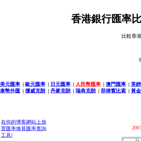
香港銀行匯率比
比較香
美元匯率
|
歐元匯率
|
日元匯率
|
人民幣匯率
|
澳門匯率
|
英鎊
泰幣外匯
|
挪威克朗
|
丹麥克朗
|
瑞典克朗
|
菲律賓比索
|
黃金
在你的博客網站上放
2003
置匯率換算匯率查詢
工具!