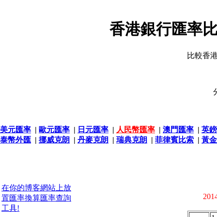
香港銀行匯率比
比較香
美元匯率
|
歐元匯率
|
日元匯率
|
人民幣匯率
|
澳門匯率
|
英鎊
泰幣外匯
|
挪威克朗
|
丹麥克朗
|
瑞典克朗
|
菲律賓比索
|
黃金
在你的博客網站上放
2014
置匯率換算匯率查詢
工具!