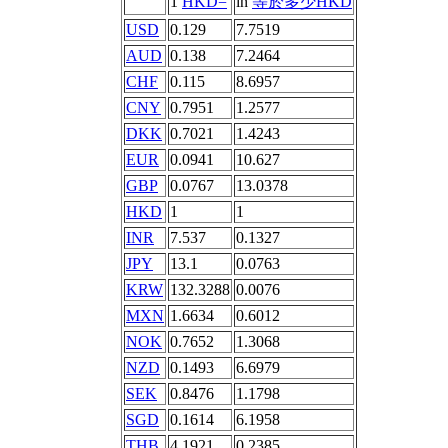
1
HKD=
in
等於多少HKD
USD
0.129
7.7519
AUD
0.138
7.2464
CHF
0.115
8.6957
CNY
0.7951
1.2577
DKK
0.7021
1.4243
EUR
0.0941
10.627
GBP
0.0767
13.0378
HKD
1
1
INR
7.537
0.1327
JPY
13.1
0.0763
KRW
132.3288
0.0076
MXN
1.6634
0.6012
NOK
0.7652
1.3068
NZD
0.1493
6.6979
SEK
0.8476
1.1798
SGD
0.1614
6.1958
THB
4.1921
0.2385