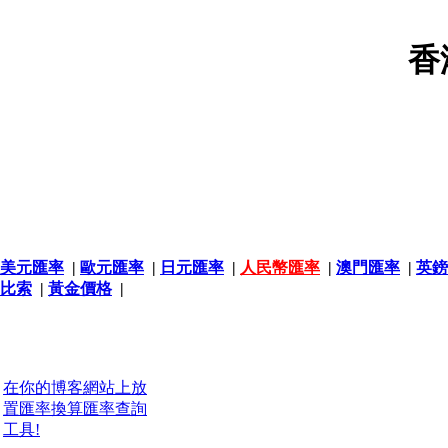
香
美元匯率
|
歐元匯率
|
日元匯率
|
人民幣匯率
|
澳門匯率
|
英鎊
比索
|
黃金價格
|
在你的博客網站上放
置匯率換算匯率查詢
工具!