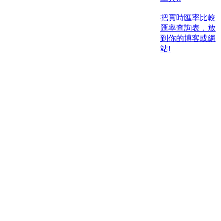
把實時匯率比較
匯率查詢表，放
到你的博客或網
站!