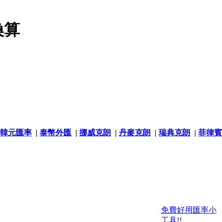
換算
韓元匯率
|
泰幣外匯
|
挪威克朗
|
丹麥克朗
|
瑞典克朗
|
菲律賓
免費好用匯率小
工具!!