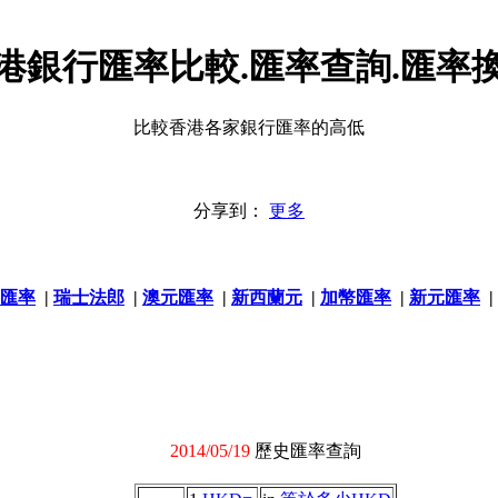
港銀行匯率比較.匯率查詢.匯率
比較香港各家銀行匯率的高低
分享到：
更多
匯率
|
瑞士法郎
|
澳元匯率
|
新西蘭元
|
加幣匯率
|
新元匯率
|
2014/05/19
歷史匯率查詢