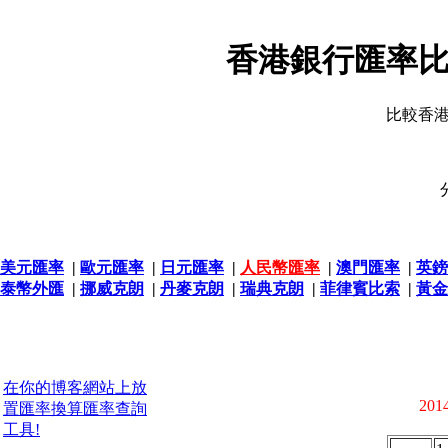
香港銀行匯率比
比較香
美元匯率
|
歐元匯率
|
日元匯率
|
人民幣匯率
|
澳門匯率
|
英鎊
泰幣外匯
|
挪威克朗
|
丹麥克朗
|
瑞典克朗
|
菲律賓比索
|
黃金
在你的博客網站上放
2014
置匯率換算匯率查詢
工具!